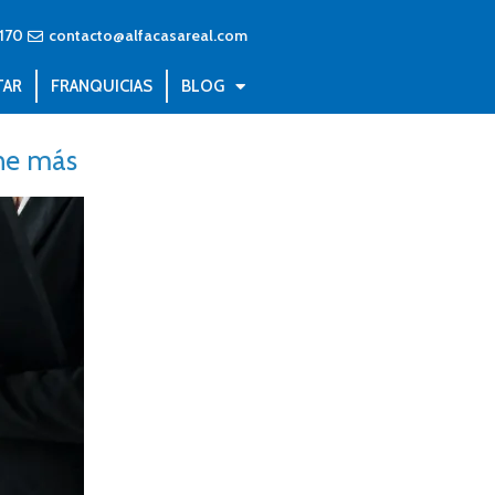
170
contacto@alfacasareal.com
TAR
FRANQUICIAS
BLOG
ene más