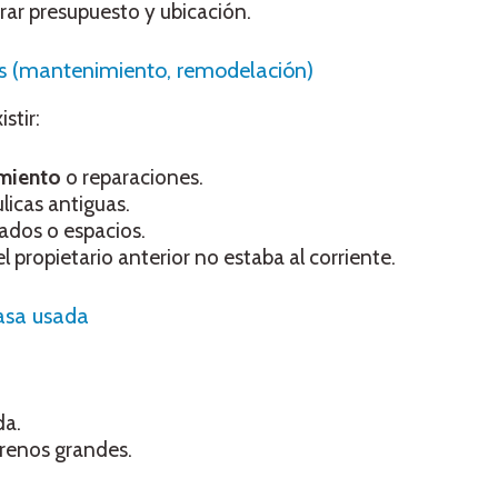
rar presupuesto y ubicación.
os (mantenimiento, remodelación)
stir:
miento
o reparaciones.
ulicas antiguas.
dos o espacios.
propietario anterior no estaba al corriente.
asa usada
da.
rrenos grandes.