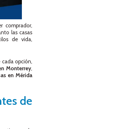
er comprador,
nto las casas
ilos de vida,
e cada opción,
en Monterrey
,
sas en Mérida
ntes de