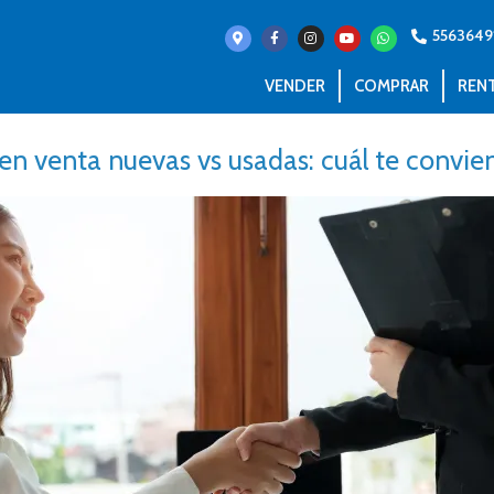
5563649
VENDER
COMPRAR
REN
en venta nuevas vs usadas: cuál te convi