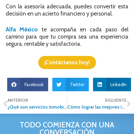
Con la asesoría adecuada, puedes convertir esta
decisión en un acierto financiero y personal.
Alfa México
te acompaña en cada paso del
camino para que tu compra sea una experiencia
segura, rentable y satisfactoria.
¡Contáctanos hoy!
Facebook
Twitter
LinkedIn
ANTERIOR
SIGUIENTE
¿Qué son servicios inmobiliarios?
Cómo lograr las mejores imágenes para vender tu casa
TODO COMIENZA CON UNA
CONVERSACIÓN