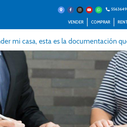
5563649
VENDER
COMPRAR
REN
der mi casa, esta es la documentación qu