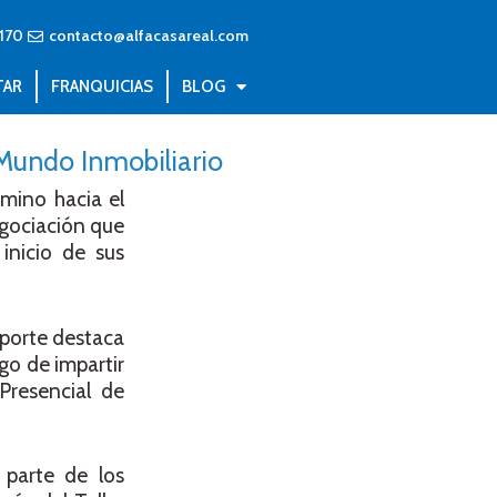
170
contacto@alfacasareal.com
TAR
FRANQUICIAS
BLOG
 Mundo Inmobiliario
amino hacia el
egociación que
inicio de sus
oporte destaca
go de impartir
Presencial de
 parte de los