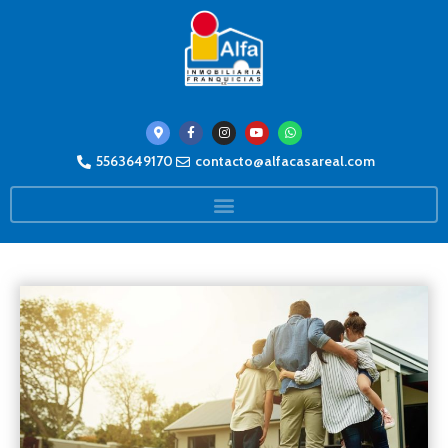
5563649170
contacto@alfacasareal.com